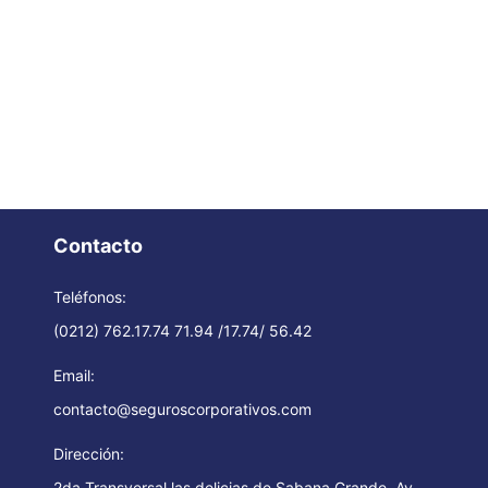
Contacto
Teléfonos:
(0212) 762.17.74 71.94 /17.74/ 56.42
Email:
contacto@seguroscorporativos.com
Dirección:
2da Transversal las delicias de Sabana Grande, Av.